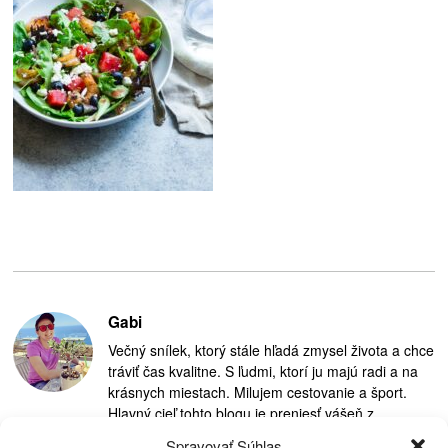
Gabi
Večný snílek, ktorý stále hľadá zmysel života a chce
tráviť čas kvalitne. S ľudmi, ktorí ju majú radi a na
krásnych miestach. Milujem cestovanie a šport.
Hlavný cieľ tohto blogu je preniesť vášeň z
cestovania na ostatných.
Spravovať Súhlas