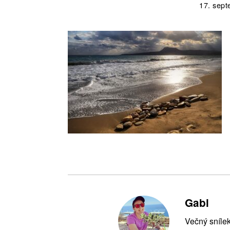
17. sep
Gabi
Večný snílek