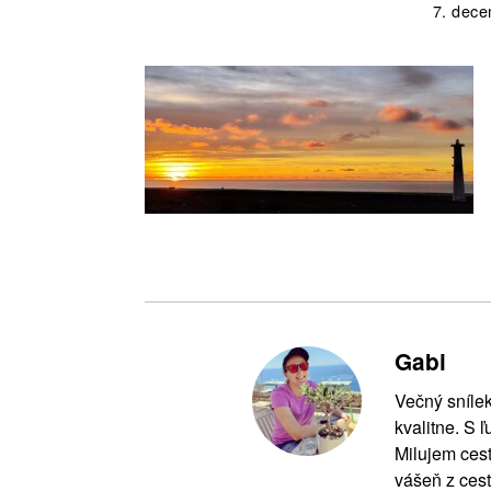
7. dec
Gabi
Večný snílek
kvalitne. S 
Milujem cest
vášeň z cest