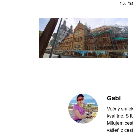
15. m
Gabi
Večný snílek
kvalitne. S 
Milujem cest
vášeň z cest