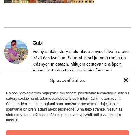
Gabi
Večný snílek, ktorý stále hľadá zmysel života a chce
tráviť čas kvalitne. S ľudmi, ktorí ju majú radi a na
krásnych miestach. Milujem cestovanie a šport.
Hlavný cieľ tohto blogu je preniesť vášeň z
cestovania na ostatných.
Spravovať Súhlas
Na poskytovanie tých najlepších skúseností používame technológie, ako sú
súbory cookie na ukladanie a/alebo prístup k informáciám o zariadení.
Súhlas s týmito technológiami nám umožní spracovávať údaje, ako je
správanie pri prehliadaní alebo jedinečné ID na tejto stránke. Nesúhlas
alebo odvolanie súhlasu môže nepriaznivo ovplyvniť určité vlastnosti a
funkcie.