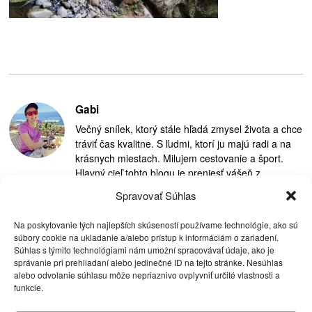
Gabi
Večný snílek, ktorý stále hľadá zmysel života a chce
tráviť čas kvalitne. S ľudmi, ktorí ju majú radi a na
krásnych miestach. Milujem cestovanie a šport.
Hlavný cieľ tohto blogu je preniesť vášeň z
cestovania na ostatných.
Spravovať Súhlas
Na poskytovanie tých najlepších skúseností používame technológie, ako sú
súbory cookie na ukladanie a/alebo prístup k informáciám o zariadení.
Súhlas s týmito technológiami nám umožní spracovávať údaje, ako je
správanie pri prehliadaní alebo jedinečné ID na tejto stránke. Nesúhlas
alebo odvolanie súhlasu môže nepriaznivo ovplyvniť určité vlastnosti a
funkcie.