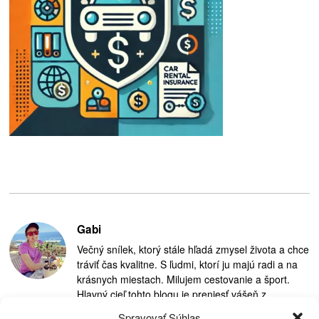
Gabi
Večný snílek, ktorý stále hľadá zmysel života a chce
tráviť čas kvalitne. S ľudmi, ktorí ju majú radi a na
krásnych miestach. Milujem cestovanie a šport.
Hlavný cieľ tohto blogu je preniesť vášeň z
cestovania na ostatných.
Spravovať Súhlas